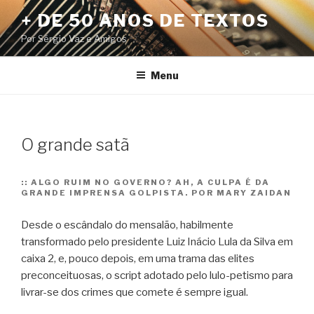
Pular
+ DE 50 ANOS DE TEXTOS
para
Por Sérgio Vaz e Amigos
o
conteúdo
Menu
O grande satã
::
ALGO RUIM NO GOVERNO? AH, A CULPA É DA
GRANDE IMPRENSA GOLPISTA. POR MARY ZAIDAN
Desde o escândalo do mensalão, habilmente
transformado pelo presidente Luiz Inácio Lula da Silva em
caixa 2, e, pouco depois, em uma trama das elites
preconceituosas, o script adotado pelo lulo-petismo para
livrar-se dos crimes que comete é sempre igual.