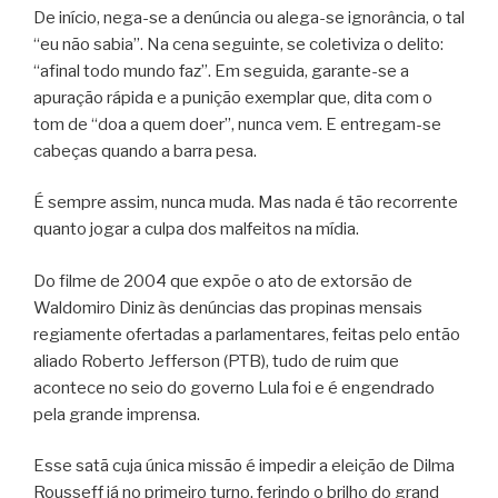
De início, nega-se a denúncia ou alega-se ignorância, o tal
“eu não sabia”. Na cena seguinte, se coletiviza o delito:
“afinal todo mundo faz”. Em seguida, garante-se a
apuração rápida e a punição exemplar que, dita com o
tom de “doa a quem doer”, nunca vem. E entregam-se
cabeças quando a barra pesa.
É sempre assim, nunca muda. Mas nada é tão recorrente
quanto jogar a culpa dos malfeitos na mídia.
Do filme de 2004 que expõe o ato de extorsão de
Waldomiro Diniz às denúncias das propinas mensais
regiamente ofertadas a parlamentares, feitas pelo então
aliado Roberto Jefferson (PTB), tudo de ruim que
acontece no seio do governo Lula foi e é engendrado
pela grande imprensa.
Esse satã cuja única missão é impedir a eleição de Dilma
Rousseff já no primeiro turno, ferindo o brilho do grand