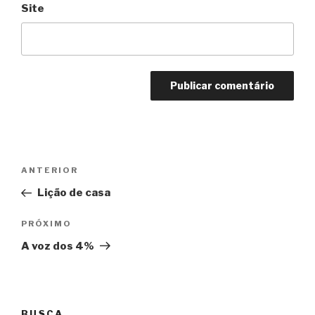
Site
Navegação
Anterior
ANTERIOR
de
Lição de casa
Post
Próximo
PRÓXIMO
A voz dos 4%
BUSCA