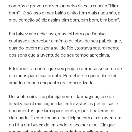
compôs e gravou em seu primeiro disco a canção “Bim
bom”: “é só isso o meu baião e não tem mais nada não, o
meu coração só diz assim, bim bom, bim bom, bim bom”.
Ela talvez não ache isso, mas foi bom que Denise
custasse a perceber o mérito da obra de seu pai, ela que,
quando jovem na zona sul do Rio, gostava naturalmente
dos sons que a juventude de seu tempo apreciava.
E foi bom, também, que seu projeto demorasse cerca de
oito anos para ficar pronto. Percebe-se que o filme foi
amadurecendo enquanto era concretizado.
Do sonho inicial ao planejamento, da imaginação e da
idealização à execução; das entrevistas às pesquisas e
documentos que iam aparecendo, o perfil paterno foi
clareando. É emocionante participar com ela da aventura
da filha em busca de entender e acolher o pai. Ela que
pouco sabia dele conhece verdades, qualidades e