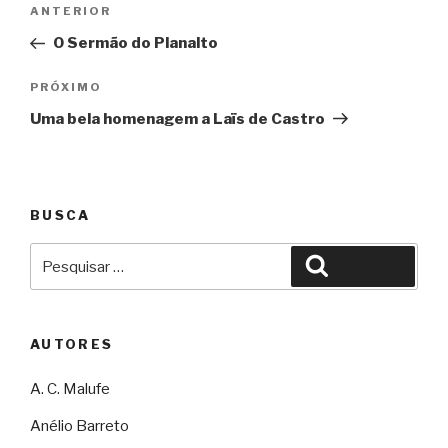
Navegação
Anterior
ANTERIOR
de
O Sermão do Planalto
Post
Próximo
PRÓXIMO
Uma bela homenagem a Laïs de Castro
BUSCA
Pesquisar
Pesquisar
por:
AUTORES
A. C. Malufe
Anélio Barreto