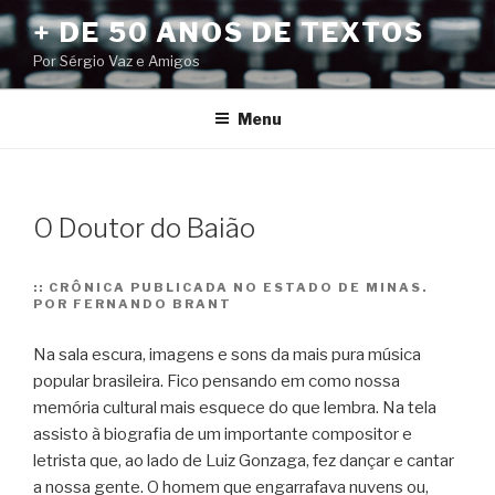
Pular
+ DE 50 ANOS DE TEXTOS
para
Por Sérgio Vaz e Amigos
o
conteúdo
Menu
O Doutor do Baião
::
CRÔNICA PUBLICADA NO ESTADO DE MINAS.
POR FERNANDO BRANT
Na sala escura, imagens e sons da mais pura música
popular brasileira. Fico pensando em como nossa
memória cultural mais esquece do que lembra. Na tela
assisto à biografia de um importante compositor e
letrista que, ao lado de Luiz Gonzaga, fez dançar e cantar
a nossa gente.
O homem que engarrafava nuvens ou,