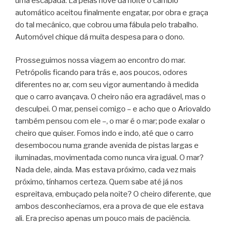
uma escapada. Lá pelas nove da noite o câmbio
automático aceitou finalmente engatar, por obra e graça
do tal mecânico, que cobrou uma fábula pelo trabalho.
Automóvel chique dá muita despesa para o dono.
Prosseguimos nossa viagem ao encontro do mar.
Petrópolis ficando para trás e, aos poucos, odores
diferentes no ar, com seu vigor aumentando à medida
que o carro avançava. O cheiro não era agradável, mas o
desculpei. O mar, pensei comigo – e acho que o Ariovaldo
também pensou com ele –, o mar é o mar; pode exalar o
cheiro que quiser. Fomos indo e indo, até que o carro
desembocou numa grande avenida de pistas largas e
iluminadas, movimentada como nunca vira igual. O mar?
Nada dele, ainda. Mas estava próximo, cada vez mais
próximo, tínhamos certeza. Quem sabe até já nos
espreitava, embuçado pela noite? O cheiro diferente, que
ambos desconhecíamos, era a prova de que ele estava
ali. Era preciso apenas um pouco mais de paciência.