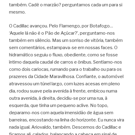
também. Cadê o marzão? perguntamos cada um para si
mesmo.
O Cadillac avançou. Pelo Flamengo, por Botafogo…
‘Aquele lá não é o Pão de Açúcar?’, perguntamo-nos
também em silêncio. Mas um sorriso de vitória, também
sem comentários, estampava-se em nossas faces. O
hidramático seguiu o fluxo, obediente, como se fosse
íntimo daquela caudal de carros e ônibus. Sentíamo-nos
como dois cariocas, rumando para o trabalho ou para os
prazeres da Cidade Maravilhosa. Confiante, o automóvel
atravessou um túnel largo, com luzes acesas em pleno
dia, rodou suave pela avenida à frente, embicou numa
outra avenida, à direita, decidiu-se por uma rua, à
esquerda, que tinha um pequeno aclive. No topo,
deparamo-nos com aquela imensidão de água sem
barreiras, encostando na linha do horizonte. Eu nunca vira
nada igual. Ariovaldo, também. Descemos do Cadillac e
ficamos ali, calados, balançando a cabeça em sinal de