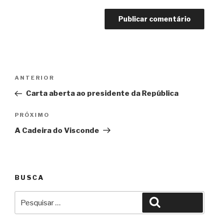
Navegação
Anterior
ANTERIOR
de
Carta aberta ao presidente da República
Post
Próximo
PRÓXIMO
A Cadeira do Visconde
BUSCA
Pesquisar
Pesquisar
por: