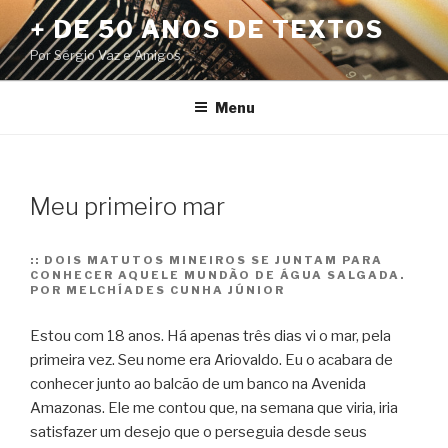
Pular
+ DE 50 ANOS DE TEXTOS
para
Por Sérgio Vaz e Amigos
o
conteúdo
Menu
Meu primeiro mar
::
DOIS MATUTOS MINEIROS SE JUNTAM PARA
CONHECER AQUELE MUNDÃO DE ÁGUA SALGADA.
POR MELCHÍADES CUNHA JÚNIOR
Estou com 18 anos. Há apenas três dias vi o mar, pela
primeira vez. Seu nome era Ariovaldo. Eu o acabara de
conhecer junto ao balcão de um banco na Avenida
Amazonas. Ele me contou que, na semana que viria, iria
satisfazer um desejo que o perseguia desde seus