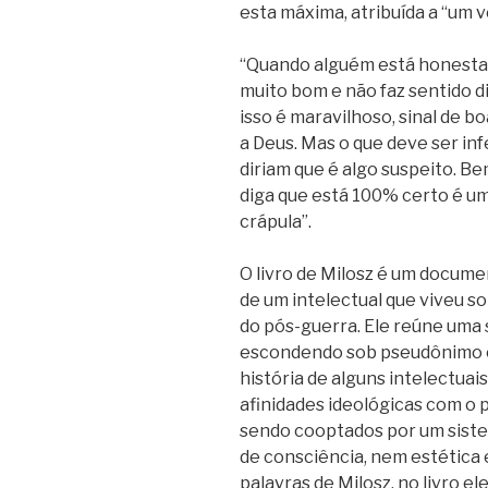
esta máxima, atribuída a “um ve
“Quando alguém está honesta
muito bom e não faz sentido d
isso é maravilhoso, sinal de 
a Deus. Mas o que deve ser in
diriam que é algo suspeito. B
diga que está 100% certo é um 
crápula”.
O livro de Milosz é um docume
de um intelectual que viveu s
do pós-guerra. Ele reúne uma 
escondendo sob pseudônimo o
história de alguns intelectua
afinidades ideológicas com o 
sendo cooptados por um siste
de consciência, nem estética e
palavras de Milosz, no livro e