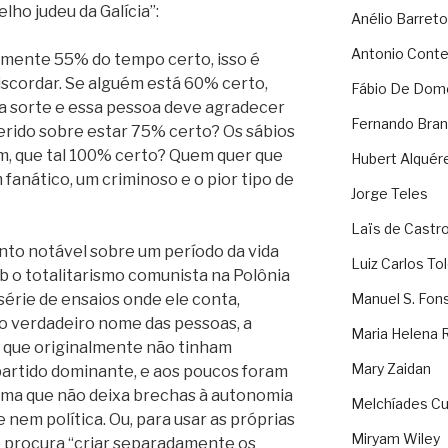
lho judeu da Galícia”:
Anélio Barreto
Antonio Cont
mente 55% do tempo certo, isso é
iscordar. Se alguém está 60% certo,
Fábio De Dom
boa sorte e essa pessoa deve agradecer
Fernando Bran
ferido sobre estar 75% certo? Os sábios
em, que tal 100% certo? Quem quer que
Hubert Alquér
fanático, um criminoso e o pior tipo de
Jorge Teles
Laïs de Castr
nto notável sobre um período da vida
Luiz Carlos To
ob o totalitarismo comunista na Polônia
série de ensaios onde ele conta,
Manuel S. Fon
 verdadeiro nome das pessoas, a
Maria Helena 
is que originalmente não tinham
Mary Zaidan
partido dominante, e aos poucos foram
ma que não deixa brechas à autonomia
Melchíades Cu
 nem política. Ou, para usar as próprias
Miryam Wiley
le procura “criar separadamente os