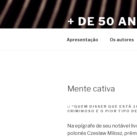
Pular
para
+ DE 50 A
o
conteúdo
Por Sérgio Vaz e Amigos
Apresentação
Os autores
Mente cativa
::
“QUEM DISSER QUE ESTÁ 1
CRIMINOSO E O PIOR TIPO D
Na epígrafe de seu notável liv
polonês Czeslaw Milosz, prêmi