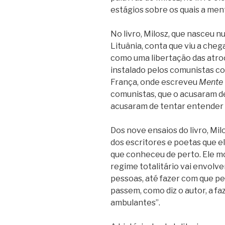
estágios sobre os quais a me
No livro, Milosz, que nasceu n
Lituânia, conta que viu a che
como uma libertação das atroc
instalado pelos comunistas co
França, onde escreveu
Mente 
comunistas, que o acusaram de t
acusaram de tentar entender 
Dos nove ensaios do livro, Mil
dos escritores e poetas que el
que conheceu de perto. Ele mo
regime totalitário vai envolv
pessoas, até fazer com que pe
passem, como diz o autor, a f
ambulantes”.