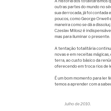
A história dos totalitarismos
outras partes do mundo no séc
sua derrocada, já foi contada 
poucos, como George Orwell e
maneira como se dá a dissoluçã
Czeslav Milosz é indispensáve
mas para iluminar o presente.
A tentação totalitária continu
novas e em receitas mágicas, 
terra, ao custo básico da renú
oferecendo em troca rios de l
É um bom momento para ler
M
temos a aprender com a sabedo
Julho de 2010.