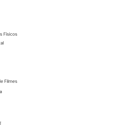
s Físicos
al
de Filmes
a
g