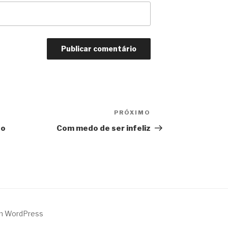
PRÓXIMO
Próximo
do
Com medo de ser infeliz
m WordPress