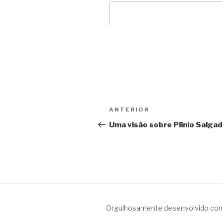
Navegação
Anterior
ANTERIOR
de
Uma visão sobre Plínio Salga
Post
Orgulhosamente desenvolvido co