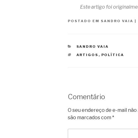
Este artigo foi originalm
POSTADO EM
SANDRO VAIA
|
CATEGORIAS
SANDRO VAIA
TAGS
ARTIGOS
,
POLÍTICA
Comentário
O seu endereço de e-mail não 
são marcados com
*