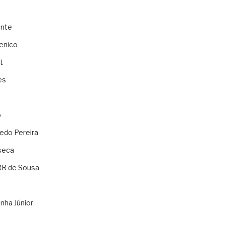
ente
enico
t
es
o
ledo Pereira
seca
RR de Sousa
nha Júnior