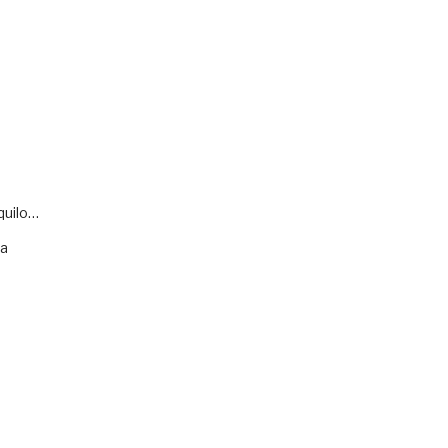
quilo…
va