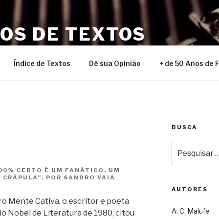
NOS DE TEXTOS
Índice de Textos
Dê sua Opinião
+ de 50 Anos de 
BUSCA
Pesquisar
por:
00% CERTO É UM FANÁTICO, UM
E CRÁPULA”. POR SANDRO VAIA
AUTORES
ro Mente Cativa, o escritor e poeta
A. C. Malufe
o Nobel de Literatura de 1980, citou