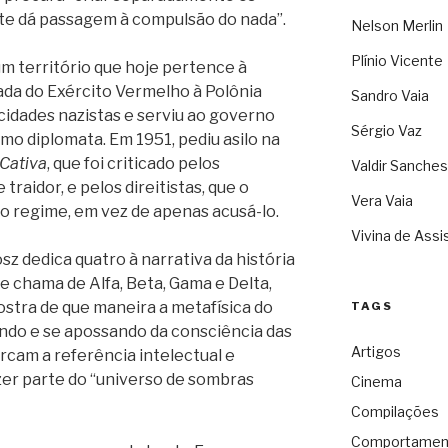
nte dá passagem à compulsão do nada”.
Nelson Merlin
Plínio Vicente
um território que hoje pertence à
gada do Exército Vermelho à Polônia
Sandro Vaia
idades nazistas e serviu ao governo
Sérgio Vaz
mo diplomata. Em 1951, pediu asilo na
Cativa
, que foi criticado pelos
Valdir Sanches
raidor, e pelos direitistas, que o
Vera Vaia
o regime, em vez de apenas acusá-lo.
Vivina de Assi
osz dedica quatro à narrativa da história
e chama de Alfa, Beta, Gama e Delta,
stra de que maneira a metafísica do
TAGS
endo e se apossando da consciência das
Artigos
rcam a referência intelectual e
azer parte do “universo de sombras
Cinema
Compilações
Comportamen