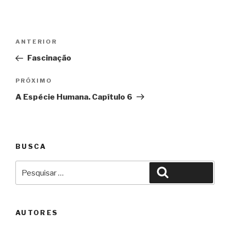
Navegação
Anterior
ANTERIOR
de
Fascinação
Post
Próximo
PRÓXIMO
A Espécie Humana. Capítulo 6
BUSCA
Pesquisar
Pesquisar
por:
AUTORES