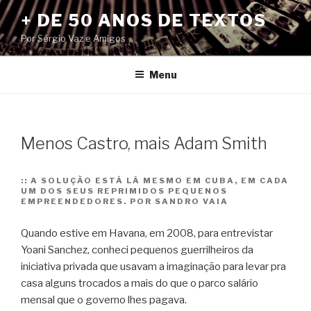
Pular
+ DE 50 ANOS DE TEXTOS
para
Por Sérgio Vaz e Amigos
o
conteúdo
Menu
Menos Castro, mais Adam Smith
::
A SOLUÇÃO ESTÁ LÁ MESMO EM CUBA, EM CADA
UM DOS SEUS REPRIMIDOS PEQUENOS
EMPREENDEDORES. POR SANDRO VAIA
Quando estive em Havana, em 2008, para entrevistar
Yoani Sanchez, conheci pequenos guerrilheiros da
iniciativa privada que usavam a imaginação para levar pra
casa alguns trocados a mais do que o parco salário
mensal que o governo lhes pagava.