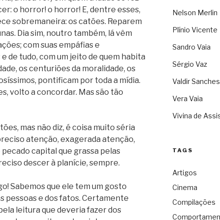
er: o horror! o horror! E, dentre esses,
Nelson Merlin
ece sobremaneira: os catões. Reparem
Plínio Vicente
nas. Dia sim, noutro também, lá vêm
ações; com suas empáfias e
Sandro Vaia
 e de tudo, com um jeito de quem habita
Sérgio Vaz
dade, os centuriões da moralidade, os
rosíssimos, pontificam por toda a mídia.
Valdir Sanches
es, volto a concordar. Mas são tão
Vera Vaia
Vivina de Assi
tões, mas não diz, é coisa muito séria
preciso atenção, exagerada atenção,
 pecado capital que grassa pelas
TAGS
reciso descer à planície, sempre.
Artigos
go! Sabemos que ele tem um gosto
Cinema
as pessoas e dos fatos. Certamente
Compilações
ela leitura que deveria fazer dos
Comportamen