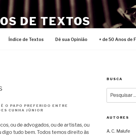
NOS DE TEXTOS
Índice de Textos
Dê sua Opinião
+ de 50 Anos de 
BUSCA
s
Pesquisar
por:
 É O PAPO PREFERIDO ENTRE
DES CUNHA JÚNIOR
AUTORES
os, ou de advogados, ou de artistas, ou
A. C. Malufe
 digo tudo bem. Todos temos direito às