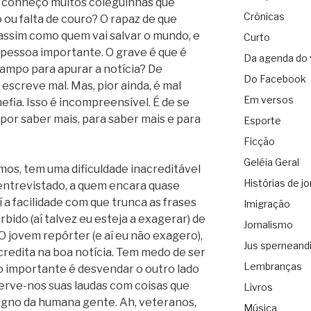
ue conheço muitos coleguinhas que
Crônicas
 ou falta de couro? O rapaz de que
assim como quem vai salvar o mundo, e
Curto
 pessoa importante. O grave é que é
Da agenda do 
ampo para apurar a notícia? De
Do Facebook
 escreve mal. Mas, pior ainda, é mal
Em versos
fia. Isso é incompreensível. É de se
por saber mais, para saber mais e para
Esporte
Ficção
Geléia Geral
os, tem uma dificuldade inacreditável
Histórias de jo
 entrevistado, a quem encara quase
a facilidade com que trunca as frases
Imigração
bido (aí talvez eu esteja a exagerar) de
Jornalismo
 O jovem repórter (e aí eu não exagero),
Jus sperneand
redita na boa notícia. Tem medo de ser
Lembranças
o importante é desvendar o outro lado
erve-nos suas laudas com coisas que
Livros
digno da humana gente. Ah, veteranos,
Música