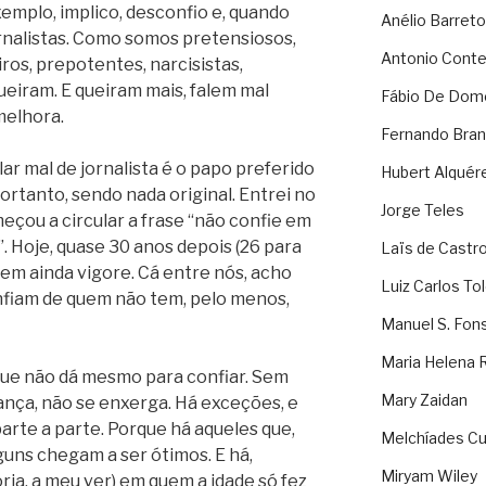
xemplo, implico, desconfio e, quando
Anélio Barreto
nalistas.
Como somos pretensiosos,
Antonio Cont
ros, prepotentes, narcisistas,
ueiram. E queiram mais, falem mal
Fábio De Dom
melhora.
Fernando Bran
ar mal de jornalista é o papo preferido
Hubert Alquér
portanto, sendo nada original. Entrei no
Jorge Teles
çou a circular a frase “não confie em
 Hoje, quase 30 anos depois (26 para
Laïs de Castr
gem ainda vigore. Cá entre nós, acho
Luiz Carlos To
nfiam de quem não tem, pelo menos,
Manuel S. Fon
Maria Helena 
 que não dá mesmo para confiar. Sem
Mary Zaidan
vança, não se enxerga. Há exceções, e
parte a parte. Porque há aqueles que,
Melchíades Cu
guns chegam a ser ótimos. E há,
Miryam Wiley
ria, a meu ver) em quem a idade só fez