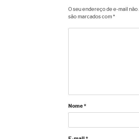
O seu endereço de e-mail não 
são marcados com
*
Nome
*
E-mail
*