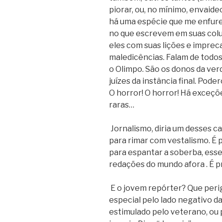
piorar, ou, no mínimo, envaidec
há uma espécie que me enfur
no que escrevem em suas colu
eles com suas lições e imprec
maledicências. Falam de todos
o Olimpo. São os donos da ver
juízes da instância final. Pode
O horror! O horror! Há exceçõ
raras…
Jornalismo, diria um desses ca
para rimar com vestalismo. É 
para espantar a soberba, esse
redações do mundo afora . É p
E o jovem repórter? Que peri
especial pelo lado negativo d
estimulado pelo veterano, ou p