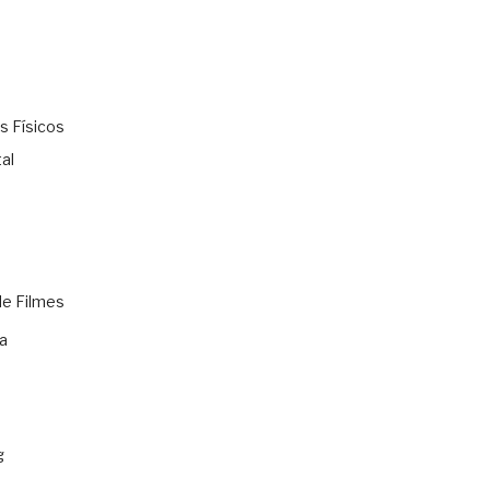
s Físicos
al
de Filmes
a
g