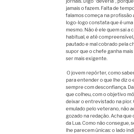
jornais. Digo “deveria”, porq
jamais o fazem. Falta de tempo
falamos começa na profissão 
logo-logo constata que é uma
mesmo. Não é ele quem sai a c
habitual, e até compreensível,
pautado e mal cobrado pela che
supor que o chefe ganha mais 
ser mais exigente.
O jovem repórter, como sabem
para entender o que lhe diz o
sempre com desconfiança. Daí 
que colheu, com o objetivo mór
deixar o entrevistado na pior.
emulado pelo veterano, não ac
gozado na redação. Acha que 
da Lua. Como não consegue, s
lhe parecem únicas: o lado in