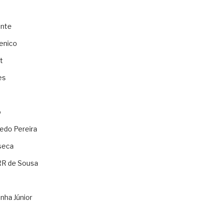
ente
enico
t
es
o
ledo Pereira
seca
RR de Sousa
nha Júnior