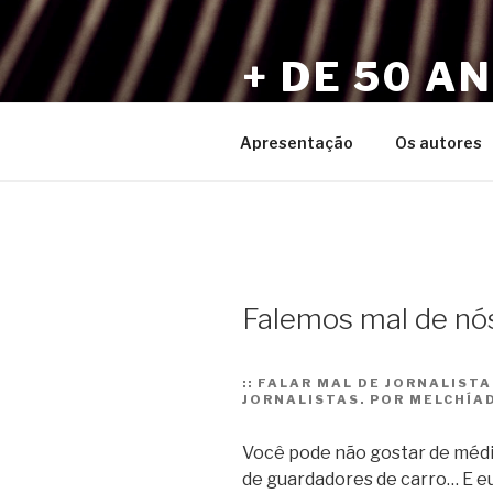
Pular
para
+ DE 50 A
o
conteúdo
Por Sérgio Vaz e Amigos
Apresentação
Os autores
Falemos mal de nó
::
FALAR MAL DE JORNALISTA
JORNALISTAS. POR MELCHÍA
Você pode não gostar de médic
de guardadores de carro… E eu