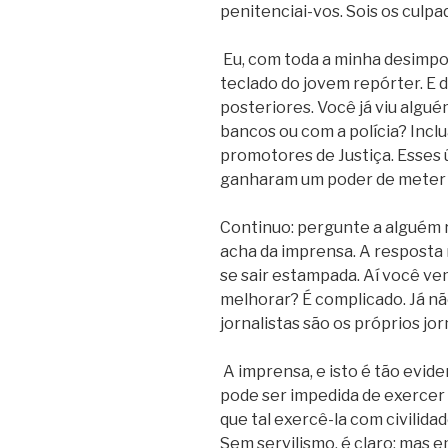
penitenciai-vos. Sois os culpa
Eu, com toda a minha desimpor
teclado do jovem repórter. E
posteriores. Você já viu algu
bancos ou com a polícia? Inc
promotores de Justiça. Esses 
ganharam um poder de meter 
Continuo: pergunte a alguém 
acha da imprensa. A resposta 
se sair estampada. Aí você ve
melhorar? É complicado. Já nã
jornalistas são os próprios jor
A imprensa, e isto é tão evid
pode ser impedida de exercer
que tal exercê-la com civilid
Sem servilismo, é claro; mas