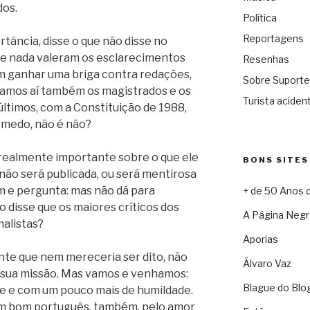
dos.
Política
Reportagens
tância, disse o que não disse no
 de nada valeram os esclarecimentos
Resenhas
ém ganhar uma briga contra redações,
Sobre Suporte
luamos aí também os magistrados e os
Turista acident
últimos, com a Constituição de 1988,
medo, não é não?
realmente importante sobre o que ele
BONS SITES
não será publicada, ou será mentirosa
m e pergunta: mas não dá para
+ de 50 Anos 
o disse que os maiores críticos dos
A Página Negr
nalistas?
Aporias
ente que nem mereceria ser dito, não
Álvaro Vaz
 sua missão. Mas vamos e venhamos:
Blague do Blo
ade e com um pouco mais de humildade.
 em bom português, também, pelo amor