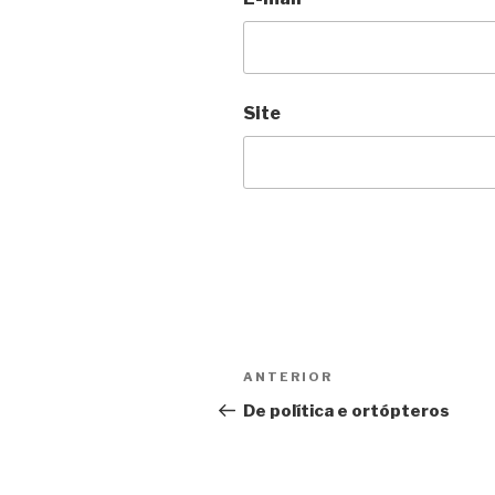
Site
Navegação
Anterior
ANTERIOR
de
De política e ortópteros
Post