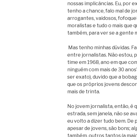
nossas implicâncias. Eu, por e
tenho a chance, falo mal de jor
arrogantes, vaidosos, fofoquei
moralistas e tudo o mais que q
também, para ver se a gente 
Mas tenho minhas dúvidas. Fal
entre jornalistas. Não estou, 
time em 1968, ano em que come
ninguém com mais de 30 anos”.
ser exato), duvido que a boba
que os próprios jovens desco
mais de trinta.
No jovem jornalista, então, é
estrada, sem janela, não se a
eu volto a dizer tudo bem. De 
apesar de jovens, são bons; al
também, outros tantos (a maio