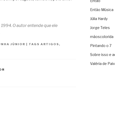
Então
Então Música
Júlia Hardy
m 1994. O autor entende que ele
Jorge Teles
.
mãoscolorida
UNHA JÚNIOR
|
TAGS
ARTIGOS
,
Pintando o 7
Sobre isso e a
Valéria de Pai
OR