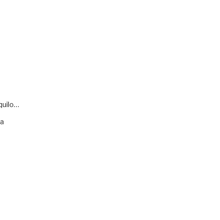
quilo…
va