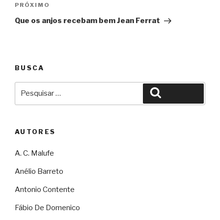
Próximo
PRÓXIMO
Que os anjos recebam bem Jean Ferrat
BUSCA
Pesquisar
Pesquisar
por:
AUTORES
A. C. Malufe
Anélio Barreto
Antonio Contente
Fábio De Domenico