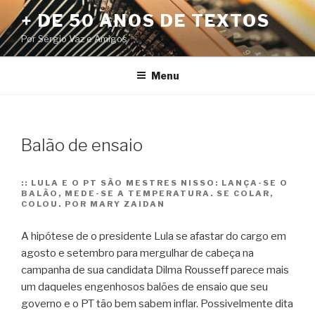
Pular
+ DE 50 ANOS DE TEXTOS
para
Por Sérgio Vaz e Amigos
o
conteúdo
Menu
Balão de ensaio
::
LULA E O PT SÃO MESTRES NISSO: LANÇA-SE O
BALÃO, MEDE-SE A TEMPERATURA. SE COLAR,
COLOU. POR MARY ZAIDAN
A hipótese de o presidente Lula se afastar do cargo em
agosto e setembro para mergulhar de cabeça na
campanha de sua candidata Dilma Rousseff parece mais
um daqueles engenhosos balões de ensaio que seu
governo e o PT tão bem sabem inflar. Possivelmente dita