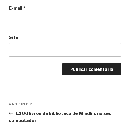
E-mail
*
Site
Navegação
Anterior
ANTERIOR
de
1.100 livros da biblioteca de Mindlin, no seu
Post
computador