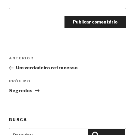
Navegação
Anterior
ANTERIOR
de
Um verdadeiro retrocesso
Post
Próximo
PRÓXIMO
Segredos
BUSCA
Pesquisar
Pesquisar