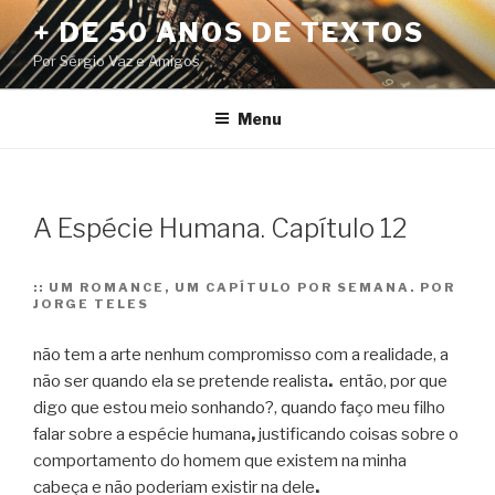
Pular
+ DE 50 ANOS DE TEXTOS
para
Por Sérgio Vaz e Amigos
o
conteúdo
Menu
A Espécie Humana. Capítulo 12
::
UM ROMANCE, UM CAPÍTULO POR SEMANA. POR
JORGE TELES
não tem a arte nenhum compromisso com a realidade, a
não ser quando ela se pretende realista
.
então, por que
digo que estou meio sonhando?, quando faço meu filho
falar sobre a espécie humana
,
justificando coisas sobre o
comportamento do homem que existem na minha
cabeça e não poderiam existir na dele
.