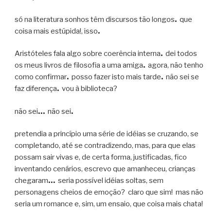
só na literatura sonhos têm discursos tão longos
.
que
coisa mais estúpida!, isso
.
Aristóteles fala algo sobre coerência interna
.
dei todos
os meus livros de filosofia a uma amiga
.
agora, não tenho
como confirmar
.
posso fazer isto mais tarde
.
não sei se
faz diferença
.
vou à biblioteca?
não sei
…
não sei
.
pretendia a princípio uma série de idéias se cruzando, se
completando, até se contradizendo, mas, para que elas
possam sair vivas e, de certa forma, justificadas, fico
inventando cenários, escrevo que amanheceu, crianças
chegaram
…
seria possível idéias soltas, sem
personagens cheios de emoção? claro que sim! mas não
seria um romance e, sim, um ensaio, que coisa mais chata!