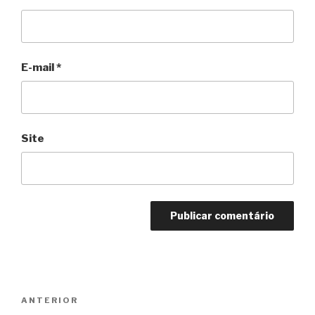
E-mail
*
Site
Navegação
Anterior
ANTERIOR
de