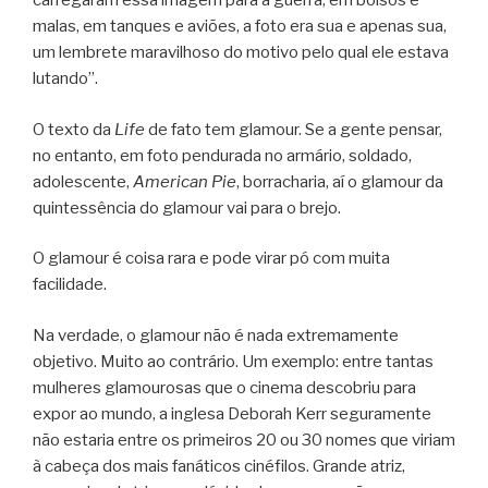
carregaram essa imagem para a guerra, em bolsos e
malas, em tanques e aviões, a foto era sua e apenas sua,
um lembrete maravilhoso do motivo pelo qual ele estava
lutando”.
O texto da
Life
de fato tem glamour. Se a gente pensar,
no entanto, em foto pendurada no armário, soldado,
adolescente,
American Pie
, borracharia, aí o glamour da
quintessência do glamour vai para o brejo.
O glamour é coisa rara e pode virar pó com muita
facilidade.
Na verdade, o glamour não é nada extremamente
objetivo. Muito ao contrário. Um exemplo: entre tantas
mulheres glamourosas que o cinema descobriu para
expor ao mundo, a inglesa Deborah Kerr seguramente
não estaria entre os primeiros 20 ou 30 nomes que viriam
à cabeça dos mais fanáticos cinéfilos. Grande atriz,