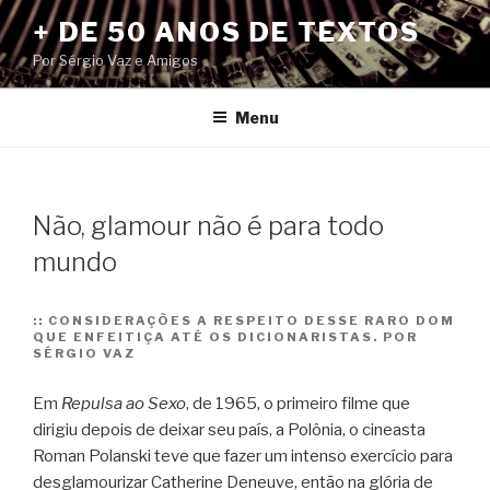
Pular
+ DE 50 ANOS DE TEXTOS
para
Por Sérgio Vaz e Amigos
o
conteúdo
Menu
Não, glamour não é para todo
mundo
::
CONSIDERAÇÕES A RESPEITO DESSE RARO DOM
QUE ENFEITIÇA ATÉ OS DICIONARISTAS. POR
SÉRGIO VAZ
Em
Repulsa ao Sexo
, de 1965, o primeiro filme que
dirigiu depois de deixar seu país, a Polônia, o cineasta
Roman Polanski teve que fazer um intenso exercício para
desglamourizar Catherine Deneuve, então na glória de