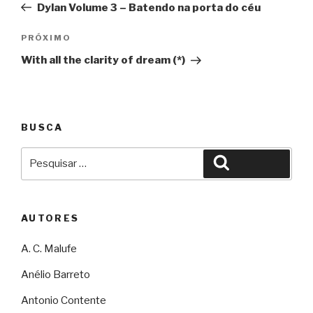
Dylan Volume 3 – Batendo na porta do céu
Post
Próximo
PRÓXIMO
With all the clarity of dream (*)
BUSCA
Pesquisar
Pesquisar
por:
AUTORES
A. C. Malufe
Anélio Barreto
Antonio Contente