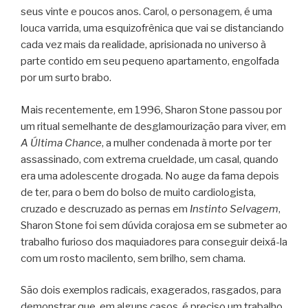
seus vinte e poucos anos.
Carol, o personagem, é uma
louca varrida, uma esquizofrênica que vai se distanciando
cada vez mais da realidade, aprisionada no universo à
parte contido em seu pequeno apartamento, engolfada
por um surto brabo.
Mais recentemente, em 1996, Sharon Stone passou por
um ritual semelhante de desglamourização para viver, em
A Última Chance
, a mulher condenada à morte por ter
assassinado, com extrema crueldade, um casal, quando
era uma adolescente drogada. No auge da fama depois
de ter, para o bem do bolso de muito cardiologista,
cruzado e descruzado as pernas em
Instinto Selvagem
,
Sharon Stone foi sem dúvida corajosa em se submeter ao
trabalho furioso dos maquiadores para conseguir deixá-la
com um rosto macilento, sem brilho, sem chama.
São dois exemplos radicais, exagerados, rasgados, para
demonstrar que, em alguns casos, é preciso um trabalho