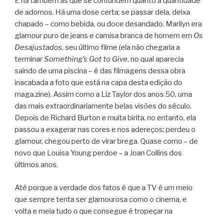
E há também as que se confundem quanto à quantidade
de adornos. Há uma dose certa; se passar dela, deixa
chapado – como bebida, ou doce desandado. Marilyn era
glamour puro de jeans e camisa branca de homem em
Os
Desajustados
, seu último filme (ela não chegaria a
terminar
Something’s Got to Give
, no qual aparecia
saindo de uma piscina – é das filmagens dessa obra
inacabada a foto que está na capa desta edição do
maga.zine). Assim como a Liz Taylor dos anos 50, uma
das mais extraordinariamente belas visões do século.
Depois de Richard Burton e muita birita, no entanto, ela
passou a exagerar nas cores e nos adereços; perdeu o
glamour, chegou perto de virar brega. Quase como – de
novo que Louisa Young perdoe – a Joan Collins dos
últimos anos.
Até porque a verdade dos fatos é que a TV é um meio
que sempre tenta ser glamourosa como o cinema, e
volta e meia tudo o que consegue é tropeçar na