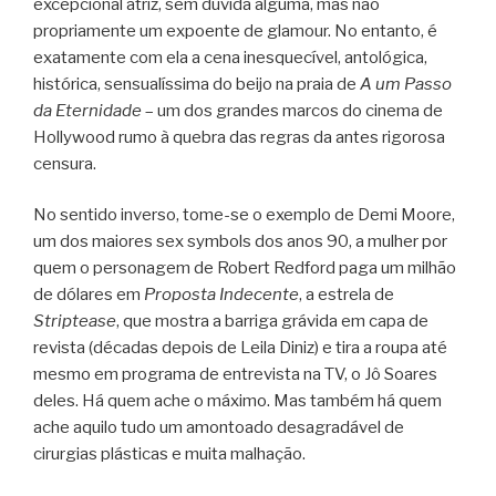
excepcional atriz, sem dúvida alguma, mas não
propriamente um expoente de glamour. No entanto, é
exatamente com ela a cena inesquecível, antológica,
histórica, sensualíssima do beijo na praia de
A um Passo
da Eternidade
– um dos grandes marcos do cinema de
Hollywood rumo à quebra das regras da antes rigorosa
censura.
No sentido inverso, tome-se o exemplo de Demi Moore,
um dos maiores sex symbols dos anos 90, a mulher por
quem o personagem de Robert Redford paga um milhão
de dólares em
Proposta Indecente
, a estrela de
Striptease
, que mostra a barriga grávida em capa de
revista (décadas depois de Leila Diniz) e tira a roupa até
mesmo em programa de entrevista na TV, o Jô Soares
deles. Há quem ache o máximo. Mas também há quem
ache aquilo tudo um amontoado desagradável de
cirurgias plásticas e muita malhação.