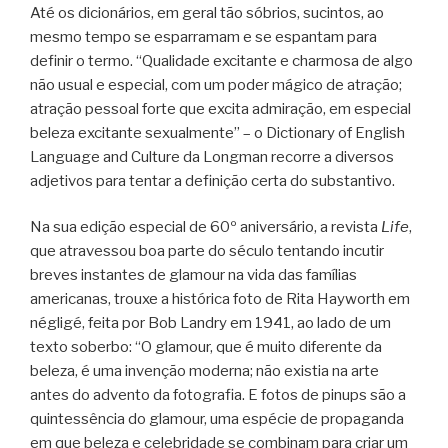
Até os dicionários, em geral tão sóbrios, sucintos, ao
mesmo tempo se esparramam e se espantam para
definir o termo. “Qualidade excitante e charmosa de algo
não usual e especial, com um poder mágico de atração;
atração pessoal forte que excita admiração, em especial
beleza excitante sexualmente” – o Dictionary of English
Language and Culture da Longman recorre a diversos
adjetivos para tentar a definição certa do substantivo.
Na sua edição especial de 60º aniversário, a revista
Life
,
que atravessou boa parte do século tentando incutir
breves instantes de glamour na vida das famílias
americanas, trouxe a histórica foto de Rita Hayworth em
négligé, feita por Bob Landry em 1941, ao lado de um
texto soberbo: “O glamour, que é muito diferente da
beleza, é uma invenção moderna; não existia na arte
antes do advento da fotografia. E fotos de pinups são a
quintessência do glamour, uma espécie de propaganda
em que beleza e celebridade se combinam para criar um